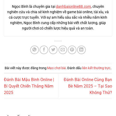
Ngọc Bình là chuyên gia tại
danhbaionline88.com
, chuyên
nghiên cứu và chia sẻ kinh nghiệm về game bài online, tài xỉu, và
cá cược trực tuyến. Với sự am hiểu sâu sắc và nhiều năm kinh
nghiệm, Ngọc Bình cung cấp những bài viết chất lượng, giúp
người chơi có chiến lược hiệu quả và an toàn.
Bài viết này được đăng trong
Mẹo chơi bài
. Đánh dấu
liên kết thường trực
.
Đánh Bài Mậu Binh Online |
Đánh Bài Online Cùng Bạn
Bí Quyết Chiến Thắng Năm
Bè Năm 2025 – Tại Sao
2025
Không Thử?