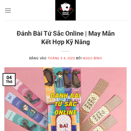
Bỏ
qua
nội
dung
Đánh Bài Tứ Sắc Online | May Mắn
Kết Hợp Kỹ Năng
ĐĂNG VÀO
THÁNG 5 4, 2025
BỞI
NGỌC BÌNH
04
Th5