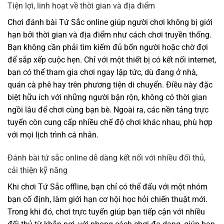
Tiện lợi, linh hoạt về thời gian và địa điểm
Chơi đánh bài Tứ Sắc online giúp người chơi không bị giới
hạn bởi thời gian và địa điểm như cách chơi truyền thống.
Bạn không cần phải tìm kiếm đủ bốn người hoặc chờ đợi
để sắp xếp cuộc hẹn. Chỉ với một thiết bị có kết nối internet,
bạn có thể tham gia chơi ngay lập tức, dù đang ở nhà,
quán cà phê hay trên phương tiện di chuyển. Điều này đặc
biệt hữu ích với những người bận rộn, không có thời gian
ngồi lâu để chơi cùng bạn bè. Ngoài ra, các nền tảng trực
tuyến còn cung cấp nhiều chế độ chơi khác nhau, phù hợp
với mọi lịch trình cá nhân.
Đánh bài tứ sắc online dễ dàng kết nối với nhiều đối thủ,
cải thiện kỹ năng
Khi chơi Tứ Sắc offline, bạn chỉ có thể đấu với một nhóm
bạn cố định, làm giới hạn cơ hội học hỏi chiến thuật mới.
Trong khi đó, chơi trực tuyến giúp bạn tiếp cận với nhiều