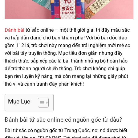
Đánh bài
tứ sắc online – một thế giới giải trí đầy màu sắc
và hấp dẫn đang chờ bạn khám phá! Với bộ bài độc đáo
gồm 112 lá, trò chơi này mang đến trải nghiệm mới mẻ so
với bài tây truyền thống. Mục tiêu đơn giản nhưng đầy
thách thức: sắp xếp các lá bài thành những bộ hoàn hảo
để trở thành người chiến thắng. Trò chơi không chỉ giúp
bạn rèn luyện kỹ năng, mà còn mang lại những giây phút
thú vị và cạnh tranh đầy phấn khích!
Mục Lục
Đánh bài tứ sắc online có nguồn gốc từ đâu?
Bài tứ sắc có nguồn gốc từ Trung Quốc, nơi nó được biết