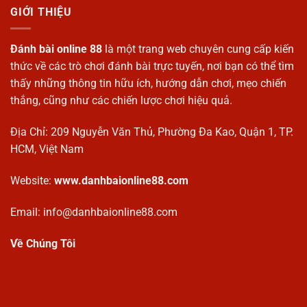
GIỚI THIỆU
Đánh bài online 88
là một trang web chuyên cung cấp kiến
thức về các trò chơi đánh bài trực tuyến, nơi bạn có thể tìm
thấy những thông tin hữu ích, hướng dẫn chơi, mẹo chiến
thắng, cũng như các chiến lược chơi hiệu quả.
Địa Chỉ: 209 Nguyễn Văn Thủ, Phường Đa Kao, Quận 1, TP.
HCM, Việt Nam
Website:
www.danhbaionline88.com
Email:
info@danhbaionline88.com
Về Chúng Tôi