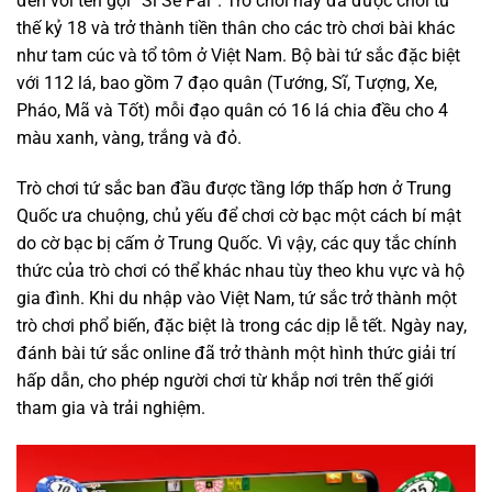
đến với tên gọi “Sì Sè Pái”. Trò chơi này đã được chơi từ
thế kỷ 18 và trở thành tiền thân cho các trò chơi bài khác
như tam cúc và tổ tôm ở Việt Nam. Bộ bài tứ sắc đặc biệt
với 112 lá, bao gồm 7 đạo quân (Tướng, Sĩ, Tượng, Xe,
Pháo, Mã và Tốt) mỗi đạo quân có 16 lá chia đều cho 4
màu xanh, vàng, trắng và đỏ.
Trò chơi tứ sắc ban đầu được tầng lớp thấp hơn ở Trung
Quốc ưa chuộng, chủ yếu để chơi cờ bạc một cách bí mật
do cờ bạc bị cấm ở Trung Quốc. Vì vậy, các quy tắc chính
thức của trò chơi có thể khác nhau tùy theo khu vực và hộ
gia đình. Khi du nhập vào Việt Nam, tứ sắc trở thành một
trò chơi phổ biến, đặc biệt là trong các dịp lễ tết. Ngày nay,
đánh bài tứ sắc online đã trở thành một hình thức giải trí
hấp dẫn, cho phép người chơi từ khắp nơi trên thế giới
tham gia và trải nghiệm.