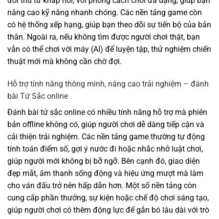
đối thủ từ khắp nơi, với phong cách chơi đa dạng, giúp bạn
nâng cao kỹ năng nhanh chóng. Các nền tảng game còn
có hệ thống xếp hạng, giúp bạn theo dõi sự tiến bộ của bản
thân. Ngoài ra, nếu không tìm được người chơi thật, bạn
vẫn có thể chơi với máy (AI) để luyện tập, thử nghiệm chiến
thuật mới mà không cần chờ đợi.
Hỗ trợ tính năng thông minh, nâng cao trải nghiệm – đánh
bài Tứ Sắc online
Đánh bài tứ sắc online có nhiều tính năng hỗ trợ mà phiên
bản offline không có, giúp người chơi dễ dàng tiếp cận và
cải thiện trải nghiệm. Các nền tảng game thường tự động
tính toán điểm số, gợi ý nước đi hoặc nhắc nhở luật chơi,
giúp người mới không bị bỡ ngỡ. Bên cạnh đó, giao diện
đẹp mắt, âm thanh sống động và hiệu ứng mượt mà làm
cho ván đấu trở nên hấp dẫn hơn. Một số nền tảng còn
cung cấp phần thưởng, sự kiện hoặc chế độ chơi sáng tạo,
giúp người chơi có thêm động lực để gắn bó lâu dài với trò