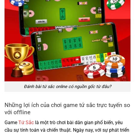
Đánh bài tứ sắc online có nguồn gốc từ đâu?
Những lợi ích của chơi game tứ sắc trực tuyến so
với offline
Game
Tứ Sắc
là một trò chơi bài dân gian phổ biến, yêu
cầu sự tính toán và chiến thuật. Ngày nay, với sự phát triển